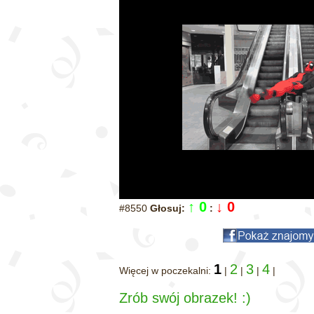
↑ 0
↓ 0
#8550
Głosuj:
:
1
2
3
4
Więcej w poczekalni:
|
|
|
|
Zrób swój obrazek! :)