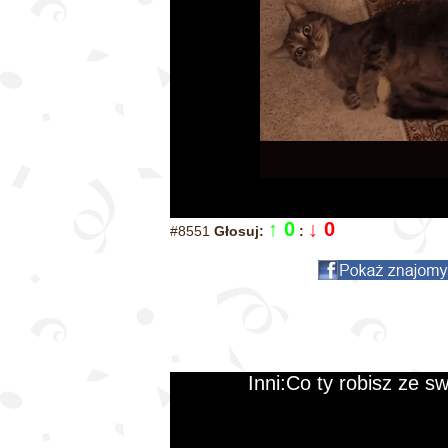
↑ 0
↓ 0
#8551
Głosuj:
:
Inni:Co ty robisz ze s