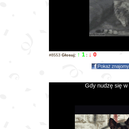
↑ 1
↓ 0
#8553
Głosuj:
:
Gdy nudzę się w p