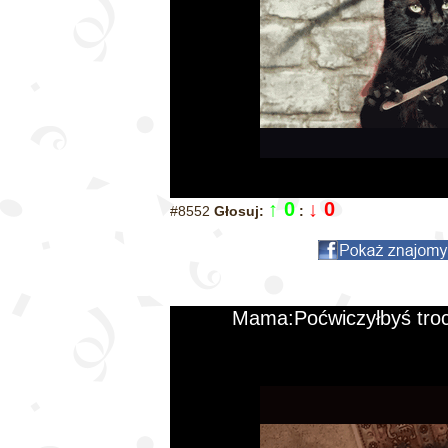
↑ 0
↓ 0
#8552
Głosuj:
:
Mama:Poćwiczyłbyś tro