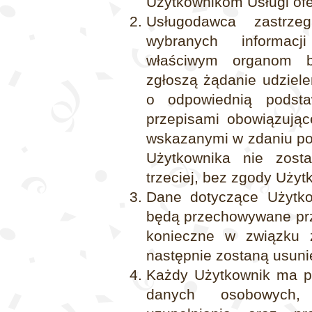
Użytkownikom Usługi of
Usługodawca zastrze
wybranych informacj
właściwym organom b
zgłoszą żądanie udzielen
o odpowiednią podst
przepisami obowiązują
wskazanymi w zdaniu po
Użytkownika nie zost
trzeciej, bez zgody Użyt
Dane dotyczące Użytk
będą przechowywane prze
konieczne w związku 
następnie zostaną usuni
Każdy Użytkownik ma pr
danych osobowych,