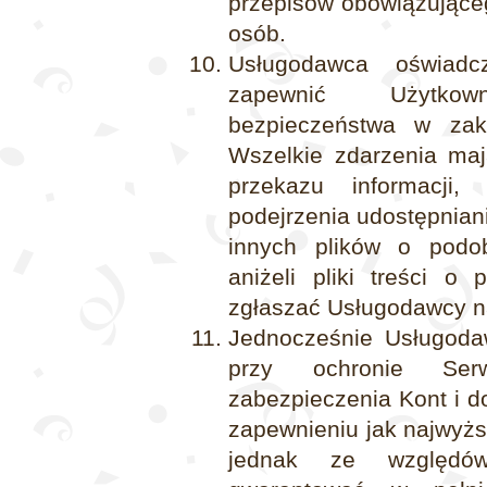
przepisów obowiązująceg
osób.
Usługodawca oświadc
zapewnić Użytko
bezpieczeństwa w zakr
Wszelkie zdarzenia ma
przekazu informacji
podejrzenia udostępniani
innych plików o podo
aniżeli pliki treści o
zgłaszać Usługodawcy n
Jednocześnie Usługoda
przy ochronie Serw
zabezpieczenia Kont i d
zapewnieniu jak najwyż
jednak ze względó