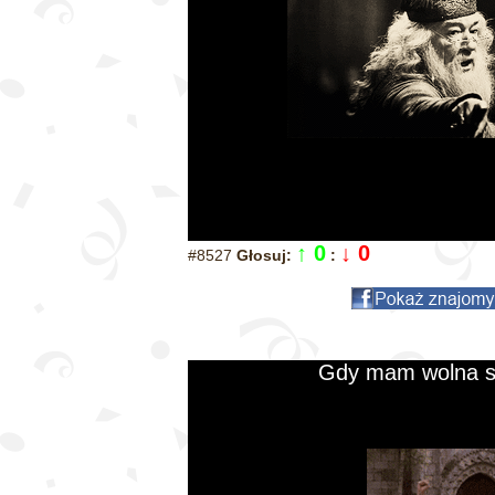
↑ 0
↓ 0
#8527
Głosuj:
:
Gdy mam wolna s