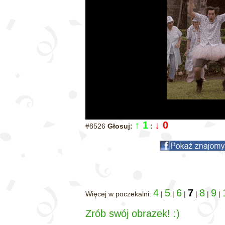
↑ 1
↓ 0
#8526
Głosuj:
:
4
5
6
7
8
9
Więcej w poczekalni:
|
|
|
|
|
|
Zrób swój obrazek! :)