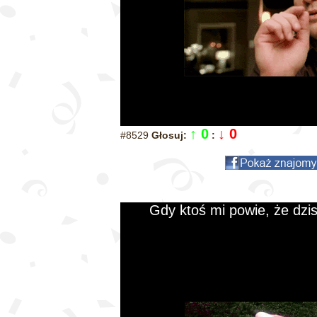
↑ 0
↓ 0
#8529
Głosuj:
:
Gdy ktoś mi powie, że dzi