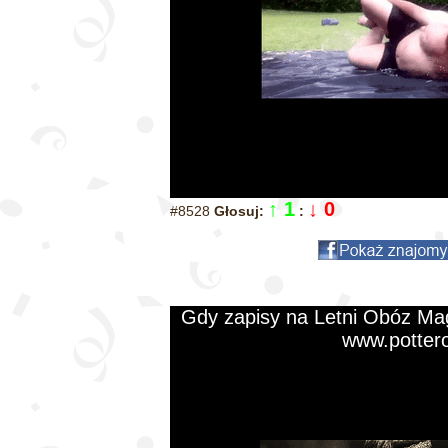
↑ 1
↓ 0
#8528
Głosuj:
:
Gdy zapisy na Letni Obóz Magi
www.potter