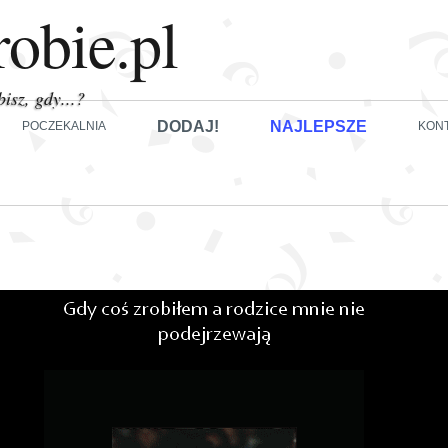
robie.pl
bisz, gdy...?
DODAJ!
NAJLEPSZE
POCZEKALNIA
KON