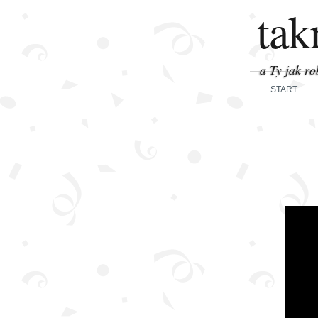
tak
a Ty jak ro
START